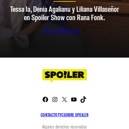
Tessa Ia, Denia Agalianu y Liliana Villaseñor
en Spoiler Show con Rana Fonk.
Ver en Youtube
Facebook
Instagram
X
YouTube
TikTok
CONTACTO
TYC
SOBRE SPOILER
Algunos derechos reservados