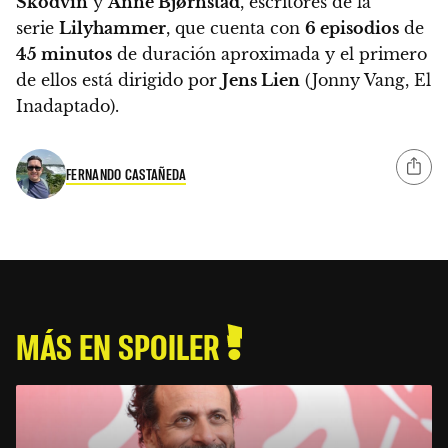
Skodvin
y
Anne Bjørnstad
, escritores de la
serie
Lilyhammer
, que cuenta con
6 episodios
de
45 minutos
de duración aproximada y el primero
de ellos está dirigido por
Jens Lien
(Jonny Vang, El
Inadaptado).
FERNANDO CASTAÑEDA
MÁS EN SPOILER