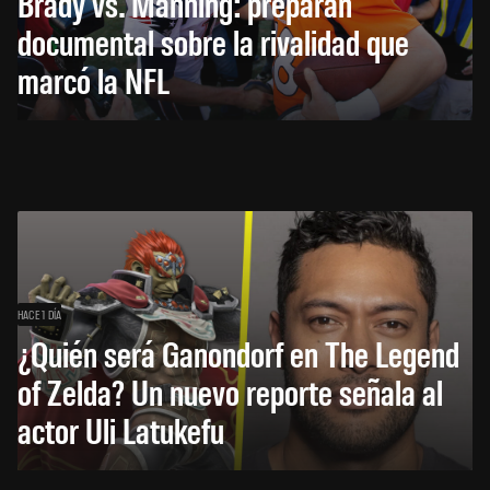
Brady vs. Manning: preparan
documental sobre la rivalidad que
marcó la NFL
HACE 1 DÍA
¿Quién será Ganondorf en The Legend
of Zelda? Un nuevo reporte señala al
actor Uli Latukefu