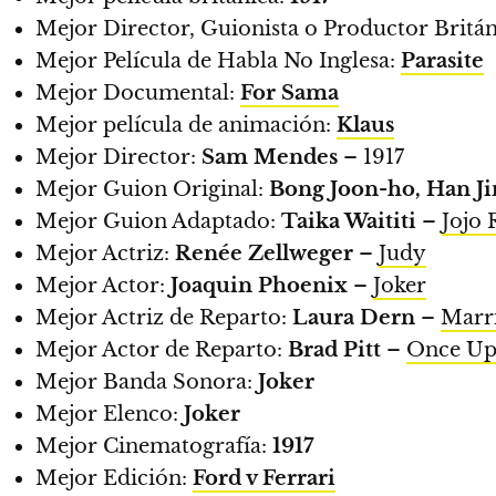
Mejor Director, Guionista o Productor Britá
Mejor Película de Habla No Inglesa:
Parasite
Mejor Documental:
For Sama
Mejor película de animación:
Klaus
Mejor Director:
Sam Mendes
– 1917
Mejor Guion Original:
Bong Joon-ho,
Han J
Mejor Guion Adaptado:
Taika Waititi
–
Jojo 
Mejor Actriz:
Renée Zellweger
–
Judy
Mejor Actor:
Joaquin Phoenix
–
Joker
Mejor Actriz de Reparto:
Laura Dern
–
Marr
Mejor Actor de Reparto:
Brad Pitt
–
Once Up
Mejor Banda Sonora:
Joker
Mejor Elenco:
Joker
Mejor Cinematografía:
1917
Mejor Edición:
Ford v Ferrari