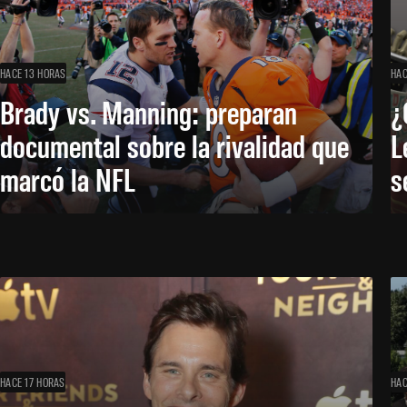
HACE 13 HORAS
HAC
Brady vs. Manning: preparan
¿
documental sobre la rivalidad que
L
marcó la NFL
s
HACE 17 HORAS
HAC