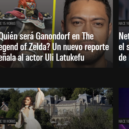
E 15 HORAS
HACE 1
Quién será Ganondorf en The
Net
egend of Zelda? Un nuevo reporte
el 
eñala al actor Uli Latukefu
de 
E 18 HORAS
HACE 1