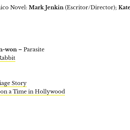
nico Novel:
Mark Jenkin
(Escritor/Director);
Kate
in-won
– Parasite
Rabbit
iage Story
on a Time in Hollywood