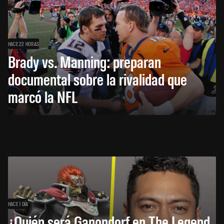
HACE 22 HORAS
Brady vs. Manning: preparan
documental sobre la rivalidad que
marcó la NFL
HACE 1 DÍA
¿Quién será Ganondorf en The Legend