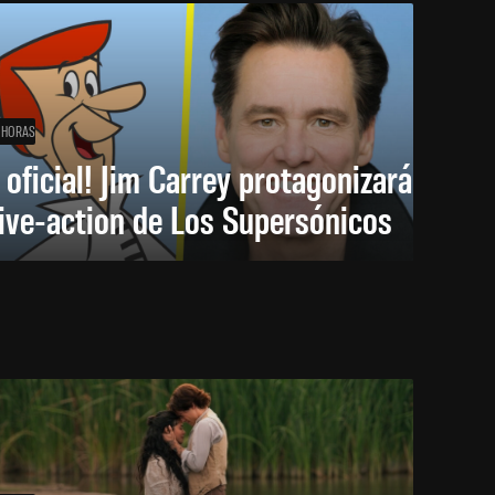
 HORAS
 oficial! Jim Carrey protagonizará
live-action de Los Supersónicos