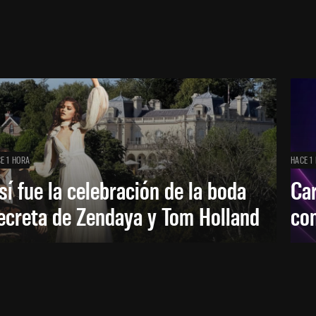
E 1 HORA
HACE 1
sí fue la celebración de la boda
Car
ecreta de Zendaya y Tom Holland
con