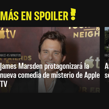
MÁS EN SPOILER
HACE 45 MINUTOS
HAC
James Marsden protagonizará la
A
nueva comedia de misterio de Apple
s
TV