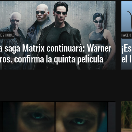
E 2 HORAS
HACE 3
a saga Matrix continuará: Warner
¡Es
ros. confirma la quinta película
el 