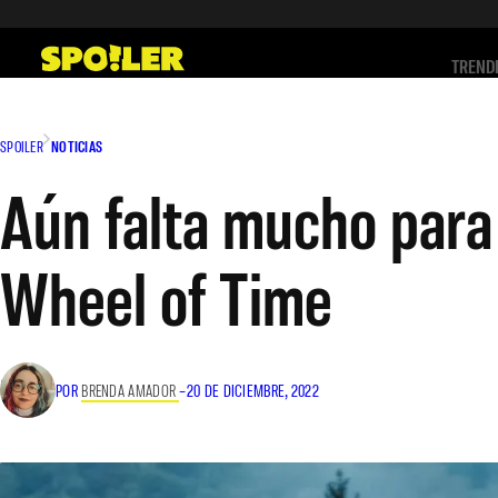
Saltar
al
TREND
contenido
SPOILER
NOTICIAS
Aún falta mucho para
Wheel of Time
POR
BRENDA AMADOR
–
20 DE DICIEMBRE, 2022