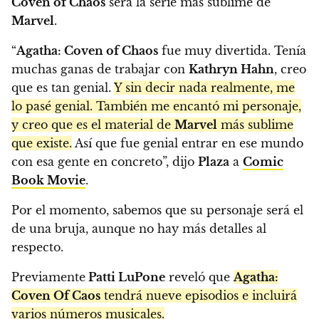
Coven of Chaos
será la serie más sublime de
Marvel
.
“
Agatha: Coven of Chaos
fue muy divertida. Tenía
muchas ganas de trabajar con
Kathryn Hahn
, creo
que es tan genial.
Y sin decir nada realmente, me
lo pasé genial. También me encantó mi personaje,
y creo que es el material de
Marvel
más sublime
que existe.
Así que fue genial entrar en ese mundo
con esa gente en concreto”, dijo
Plaza
a
Comic
Book Movie
.
Por el momento, sabemos que su personaje será el
de una bruja, aunque no hay más detalles al
respecto.
Previamente
Patti LuPone
reveló que
Agatha:
Coven Of Caos
tendrá nueve episodios e incluirá
varios números musicales.