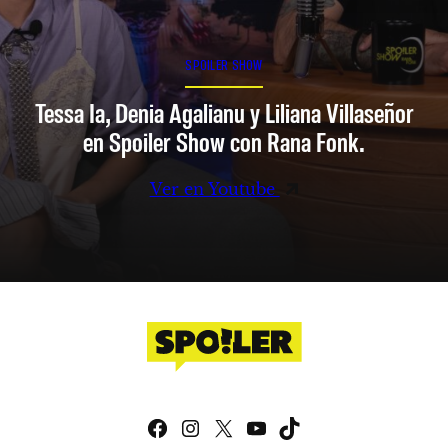
SPOILER SHOW
Tessa Ia, Denia Agalianu y Liliana Villaseñor
en Spoiler Show con Rana Fonk.
Ver en Youtube
Facebook
Instagram
X
YouTube
TikTok