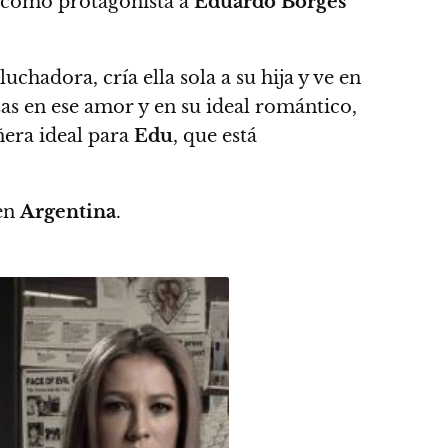
e como protagonista a
Eduardo Borges
uchadora, cría ella sola a su hija y ve en
as en ese amor y en su ideal romántico,
ñera ideal para
Edu
, que está
en
Argentina
.