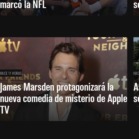
marcó la NFL
s
HACE 11 HORAS
HAC
James Marsden protagonizará la
A
nueva comedia de misterio de Apple
s
TV