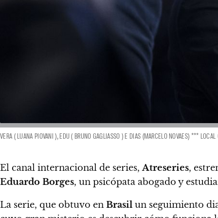
VERA ( LUANA PIOVANI ), EDU ( BRUNO GAGLIASSO ) E DIAS (MARCELO NOVAES) *** LOCAL 
El canal internacional de series,
Atreseries
, estr
Eduardo Borges
, un psicópata abogado y estudia
La serie, que obtuvo en
Brasil
un seguimiento dia