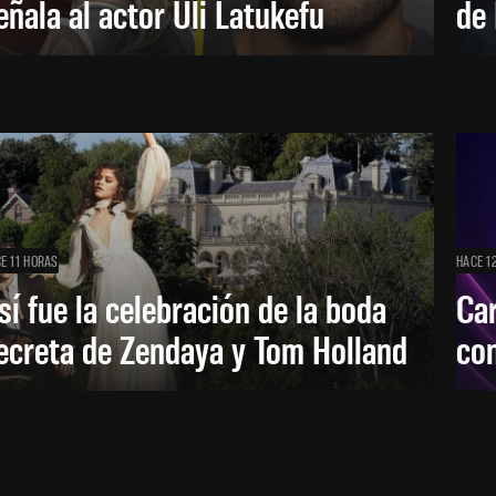
eñala al actor Uli Latukefu
de 
E 11 HORAS
HACE 1
sí fue la celebración de la boda
Car
ecreta de Zendaya y Tom Holland
con