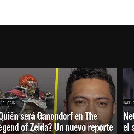
E 9 HORAS
HACE 1
Quién será Ganondorf en The
Net
egend of Zelda? Un nuevo reporte
el 