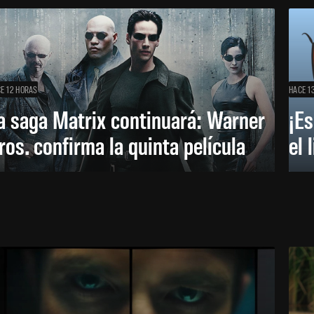
E 12 HORAS
HACE 1
a saga Matrix continuará: Warner
¡Es
ros. confirma la quinta película
el 