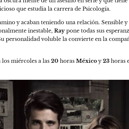
a oscura mente de un asesino en serie y que tien
cioso que estudia la carrera de Psicología.
camino y acaban teniendo una relación. Sensible y l
onalmente inestable,
Ray
pone todas sus esperanz
u personalidad voluble la convierte en la compa
 los miércoles a las
20
horas
México
y
23
horas 