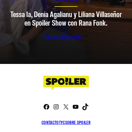
Tessa Ia, Denia Agalianu y Liliana Villaseñor
en Spoiler Show con Rana Fonk.
Ver en Youtube
Facebook
Instagram
X
YouTube
TikTok
CONTACTO
TYC
SOBRE SPOILER