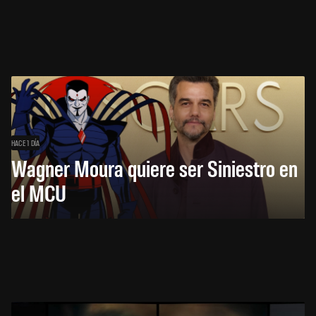
HACE 1 DÍA
Wagner Moura quiere ser Siniestro en
el MCU