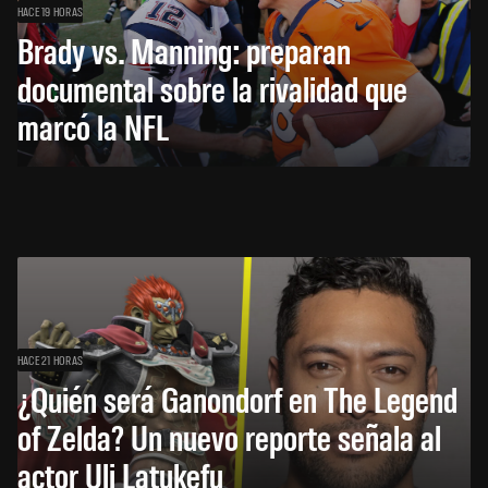
HACE 19 HORAS
Brady vs. Manning: preparan
documental sobre la rivalidad que
marcó la NFL
HACE 21 HORAS
¿Quién será Ganondorf en The Legend
of Zelda? Un nuevo reporte señala al
actor Uli Latukefu