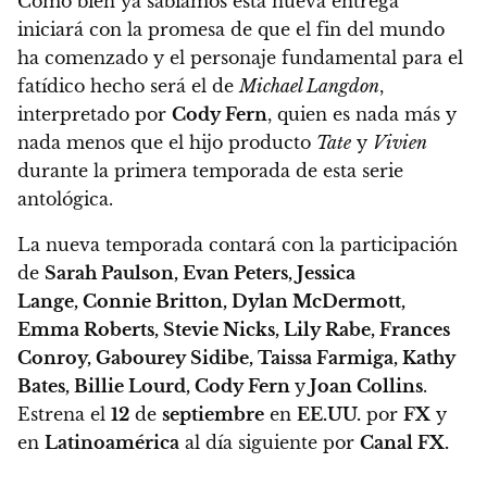
Como bien ya sabíamos
esta nueva entrega
iniciará con la promesa de que el fin del mundo
ha comenzado y el personaje fundamental para el
fatídico hecho será el de
Michael Langdon
,
interpretado por
Cody Fern
, quien es nada más y
nada menos que el hijo producto
Tate
y
Vivien
durante la primera temporada de esta serie
antológica.
La nueva temporada contará con la participación
de
Sarah Paulson, Evan Peters, Jessica
Lange, Connie Britton, Dylan McDermott,
Emma Roberts, Stevie Nicks, Lily Rabe, Frances
Conroy, Gabourey Sidibe, Taissa Farmiga, Kathy
Bates, Billie Lourd, Cody Fern
y
Joan Collins
.
Estrena el
12
de
septiembre
en
EE.UU.
por
FX
y
en
Latinoamérica
al día siguiente por
Canal FX.