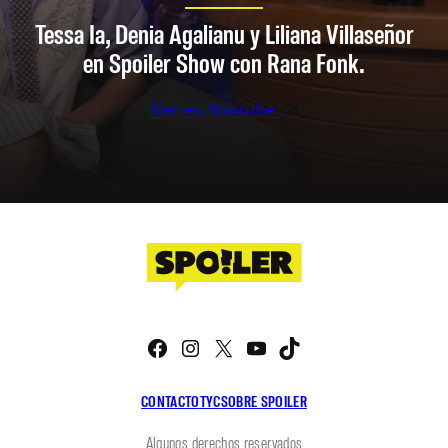
Tessa Ia, Denia Agalianu y Liliana Villaseñor
en Spoiler Show con Rana Fonk.
Ver en Youtube
Facebook
Instagram
X
YouTube
TikTok
CONTACTO
TYC
SOBRE SPOILER
Algunos derechos reservados