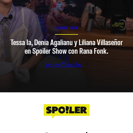
SPOILER SHOW
Tessa Ia, Denia Agalianu y Liliana Villaseñor
en Spoiler Show con Rana Fonk.
Ver en Youtube
Facebook
Instagram
X
YouTube
TikTok