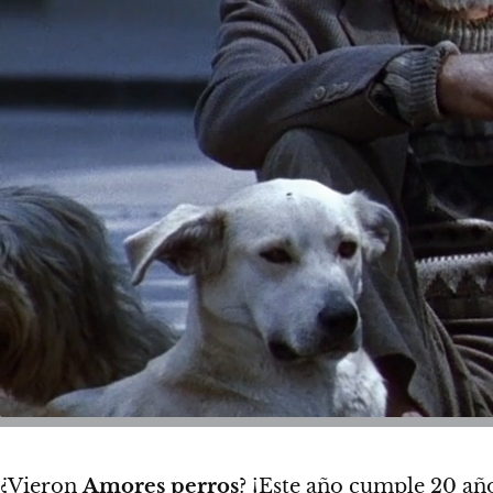
¿Vieron
Amores perros
? ¡Este año cumple
20 añ