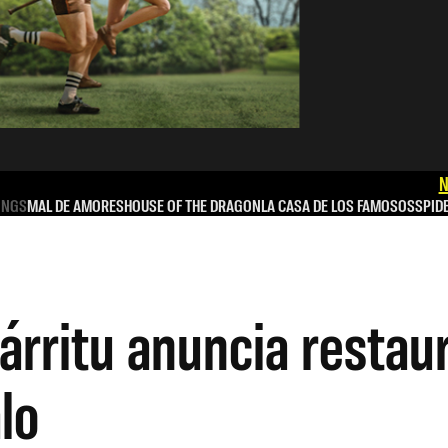
N
INGS
MAL DE AMORES
HOUSE OF THE DRAGON
LA CASA DE LOS FAMOSOS
SPID
árritu anuncia restau
lo