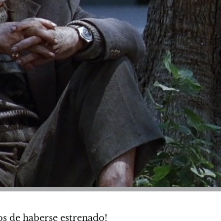
os de haberse estrenado
!