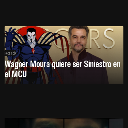
HACE 1 DÍA
Wagner Moura quiere ser Siniestro en
el MCU