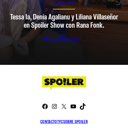
SPOILER SHOW
Tessa Ia, Denia Agalianu y Liliana Villaseñor
en Spoiler Show con Rana Fonk.
Ver en Youtube
Facebook
Instagram
X
YouTube
TikTok
CONTACTO
TYC
SOBRE SPOILER