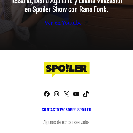
Tessa Ia, Denia Agalianu y Liliana Villaseñor
en Spoiler Show con Rana Fonk.
Ver en Youtube
Facebook
Instagram
X
YouTube
TikTok
CONTACTO
TYC
SOBRE SPOILER
Algunos derechos reservados