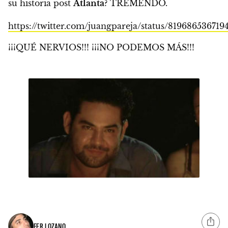
su historia post
Atlanta
? TREMENDO
.
https://twitter.com/juangpareja/status/819686536719
¡¡¡QUÉ NERVIOS!!! ¡¡¡NO PODEMOS MÁS!!!
FER LOZANO