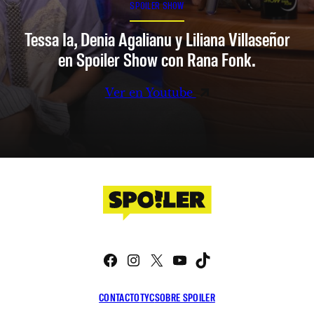
SPOILER SHOW
Tessa Ia, Denia Agalianu y Liliana Villaseñor
en Spoiler Show con Rana Fonk.
Ver en Youtube
Facebook
Instagram
X
YouTube
TikTok
CONTACTO
TYC
SOBRE SPOILER