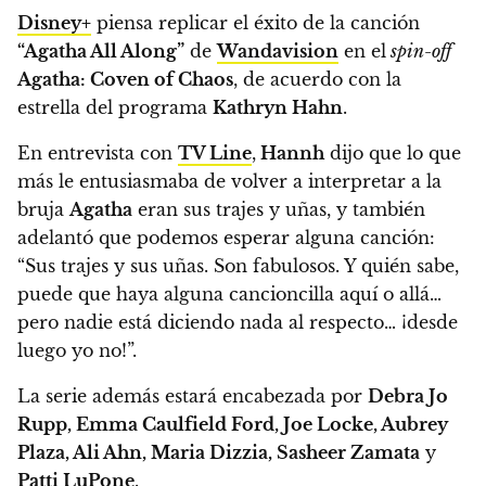
Disney+
piensa replicar el éxito de la canción
“Agatha All Along”
de
Wandavision
en el
spin-off
Agatha: Coven of Chaos
, de acuerdo con la
estrella del programa
Kathryn Hahn
.
En entrevista con
TV Line
,
Hannh
dijo que lo que
más le entusiasmaba de volver a interpretar a la
bruja
Agatha
eran sus trajes y uñas, y también
adelantó que podemos esperar alguna canción:
“Sus trajes y sus uñas. Son fabulosos. Y quién sabe,
puede que haya alguna cancioncilla aquí o allá…
pero nadie está diciendo nada al respecto… ¡desde
luego yo no!”.
La serie además estará encabezada por
Debra Jo
Rupp, Emma Caulfield Ford, Joe Locke, Aubrey
Plaza, Ali Ahn, Maria Dizzia, Sasheer Zamata
y
Patti LuPone
.