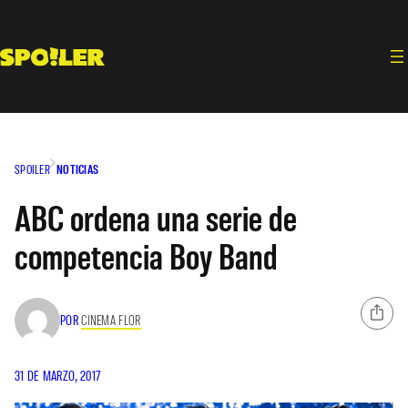
Saltar
al
contenido
SPOILER
NOTICIAS
ABC ordena una serie de
competencia Boy Band
POR
CINEMA FLOR
31 DE MARZO, 2017