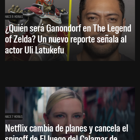
HACE 6 HORAS
¿Quién será Ganondorf en The Legend
of Zelda? Un nuevo reporte señala al
actor Uli Latukefu
HACE 7 HORAS
Netflix cambia de planes y cancela el
spinoff de El Juego del Calamar de