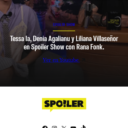
SPOILER SHOW
Tessa Ia, Denia Agalianu y Liliana Villaseñor
en Spoiler Show con Rana Fonk.
Ver en Youtube
Facebook
Instagram
X
YouTube
TikTok