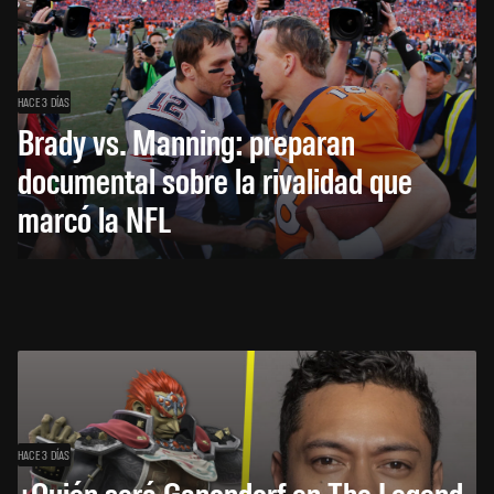
HACE 3 DÍAS
Brady vs. Manning: preparan
documental sobre la rivalidad que
marcó la NFL
HACE 3 DÍAS
¿Quién será Ganondorf en The Legend