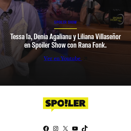
SPOILER SHOW
Tessa Ia, Denia Agalianu y Liliana Villaseñor
en Spoiler Show con Rana Fonk.
Ver en Youtube
Facebook
Instagram
X
YouTube
TikTok