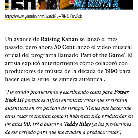
https://www.youtube.com/watch?v=7INAu0xv3sk
Un avance de
Raising Kanan
se lanzó el mes
pasado, pero ahora
50 Cent
lanzó el video musical
oficial del programa llamado
‘Part of the Game’.
El
artista explicó anteriormente cómo colaboró ​​con
productores de música de la década de
1990
para
hacer que la serie “se sintiera auténtica”.
“He estado produciendo y escribiendo cosas para
Power
Book III
porque es difícil encontrar cosas que se sientan
auténticas en ese período de tiempo. Tienes que hacer que
estas cosas se sientan como si hubieran sido producidas en
los años
90.
Iré a buscar a
Teddy Riley
ya los productores
de ese período para que me ayuden a producir cosas”,