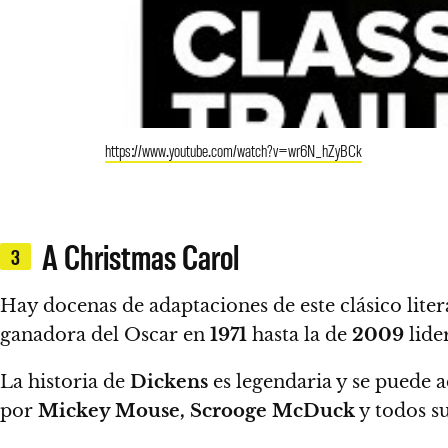
https://www.youtube.com/watch?v=wr6N_hZyBCk
A Christmas Carol
3
Hay docenas de adaptaciones de este clásico lite
ganadora del Oscar en
1971
hasta la de
2009
lide
La historia de
Dickens
es legendaria y se puede 
por
Mickey Mouse, Scrooge McDuck
y todos s