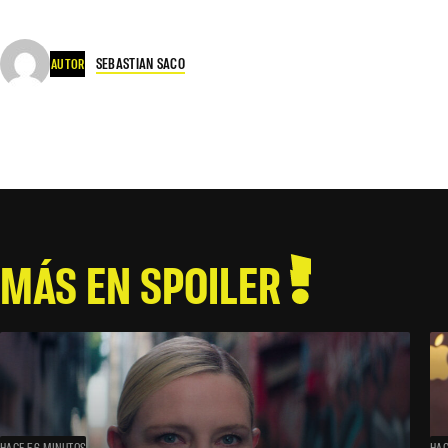
SEBASTIAN SACO
AUTOR
MÁS EN SPOILER
HACE 56 MINUTOS
HAC