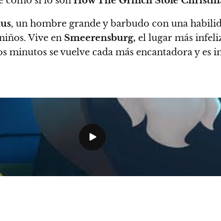
le como sí lo son
How The Grinch Stole Christm
aus
, un hombre grande y barbudo con una habilida
 niños. Vive en
Smeerensburg,
el lugar más infeli
s minutos se vuelve cada más encantadora y es im