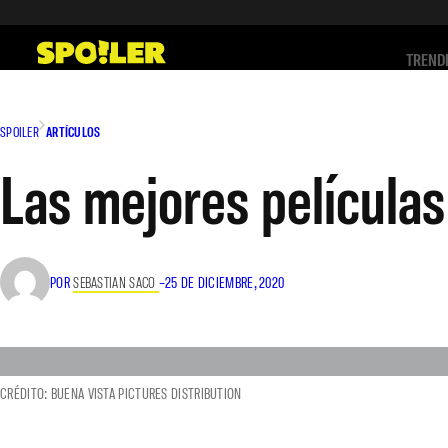
Saltar
al
TREND
contenido
SPOILER
ARTÍCULOS
Las mejores película
POR
SEBASTIAN SACO
–
25 DE DICIEMBRE, 2020
CRÉDITO: BUENA VISTA PICTURES DISTRIBUTION