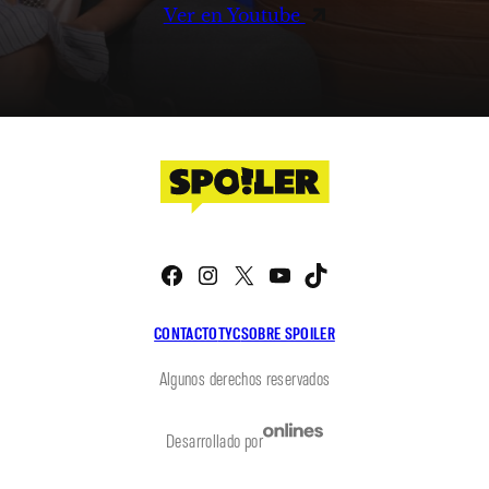
Ver en Youtube
Facebook
Instagram
X
YouTube
TikTok
CONTACTO
TYC
SOBRE SPOILER
Algunos derechos reservados
Desarrollado por