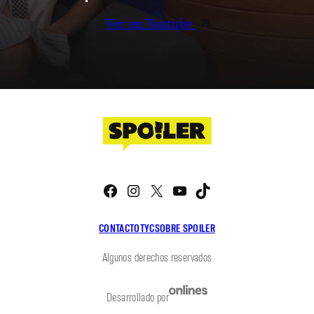
Ver en Youtube
Facebook
Instagram
X
YouTube
TikTok
CONTACTO
TYC
SOBRE SPOILER
Algunos derechos reservados
Desarrollado por