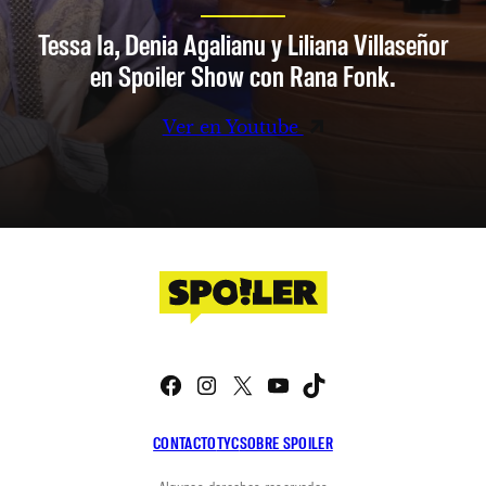
Tessa Ia, Denia Agalianu y Liliana Villaseñor
en Spoiler Show con Rana Fonk.
Ver en Youtube
Facebook
Instagram
X
YouTube
TikTok
CONTACTO
TYC
SOBRE SPOILER