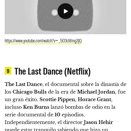
https://www.youtube.com/watch?v=_5O3cMmg3JQ
The Last Dance (Netflix)
9
The Last Dance
, el documental sobre la dinastía de
los
Chicago Bulls
de la era de
Michael Jordan
, fue
un gran éxito
.
Scottie Pippen
,
Horace Grant
,
incluso
Ken Burns
lanzó bombas de odio en la
serie documental de
10
episodios.
Independientemente, el director
Jason Hehir
puede estar tranquilo sabiendo que hizo un