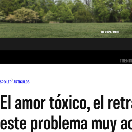
TREND
SPOILER
ARTÍCULOS
El amor tóxico, el ret
este problema muy ac