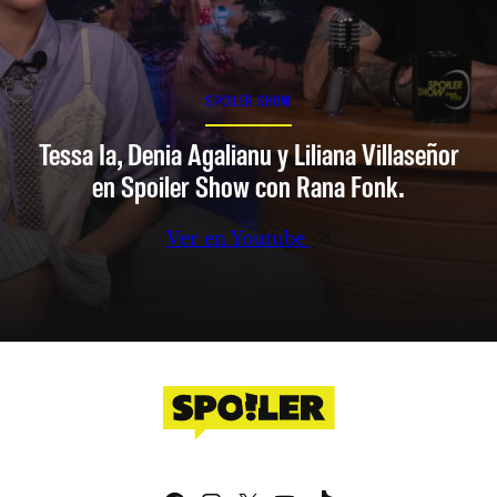
SPOILER SHOW
Tessa Ia, Denia Agalianu y Liliana Villaseñor
en Spoiler Show con Rana Fonk.
Ver en Youtube
Facebook
Instagram
X
YouTube
TikTok