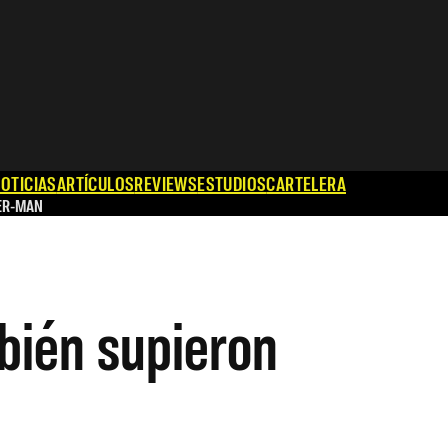
OTICIAS
ARTÍCULOS
REVIEWS
ESTUDIOS
CARTELERA
ER-MAN
mbién supieron