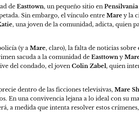
dad de
Easttown
, un pequeño sitio en
Pensilvania
spetada. Sin embargo,
el vínculo entre
Mare
y la 
atie
, una joven de la comunidad, adicta, quien p
policía (y a
Mare
, claro), la falta de noticias sobr
crimen sacuda a la comunidad de
Easttown
y
Mar
tive del condado, el joven
Colin Zabel
, quien int
ecie dentro de las ficciones televisivas,
Mare S
os.
En una convivencia lejana a lo ideal con su mad
á, a medida que intenta resolver estos crímenes,