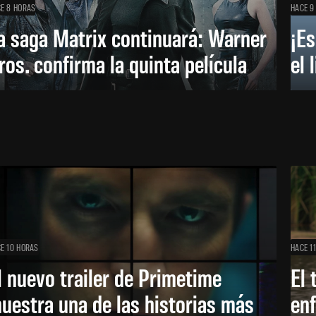
E 8 HORAS
HACE 9
a saga Matrix continuará: Warner
¡Es
ros. confirma la quinta película
el 
E 10 HORAS
HACE 1
l nuevo trailer de Primetime
El 
uestra una de las historias más
enf