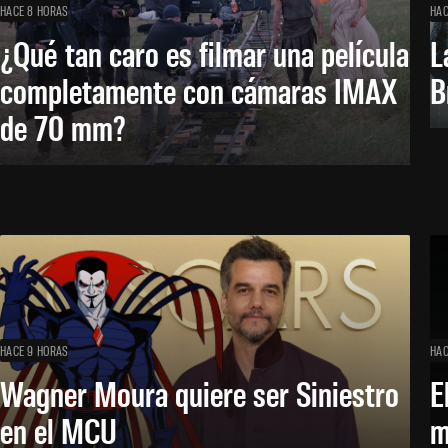
HACE 8 HORAS
HAC
¿Qué tan caro es filmar una película
L
completamente con cámaras IMAX
B
de 70 mm?
HACE 9 HORAS
HAC
Wagner Moura quiere ser Siniestro
E
en el MCU
m