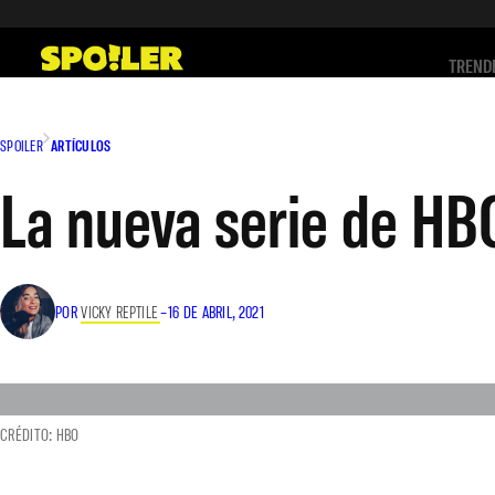
Saltar
al
TREND
contenido
SPOILER
ARTÍCULOS
La nueva serie de HB
POR
VICKY REPTILE
–
16 DE ABRIL, 2021
CRÉDITO: HBO