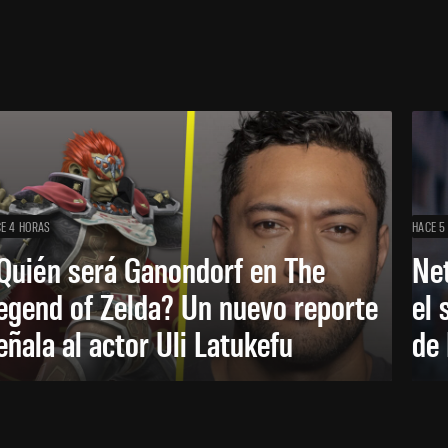
E 4 HORAS
HACE 5
Quién será Ganondorf en The
Net
egend of Zelda? Un nuevo reporte
el 
eñala al actor Uli Latukefu
de 