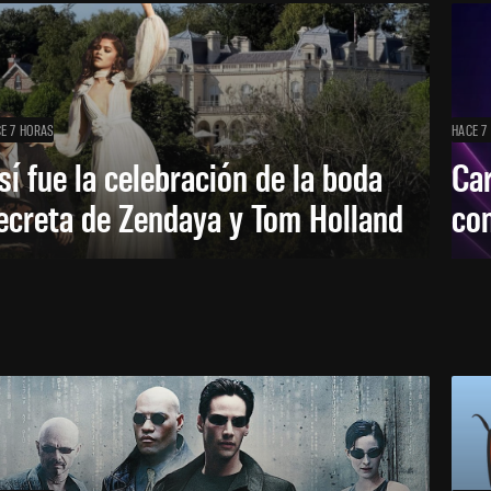
E 7 HORAS
HACE 7
sí fue la celebración de la boda
Car
ecreta de Zendaya y Tom Holland
con