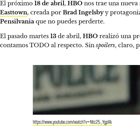
El próximo
18
de abril
,
HBO
nos trae una nueva 
Easttown
, creada por
Brad Ingelsby
y protagoni
Pensilvania
que no puedes perderte.
El pasado martes
13
de abril,
HBO
realizó una pr
contamos TODO al respecto.
Sin
spoilers
, claro,
https://www.youtube.com/watch?v=Ntc25_YgpXk