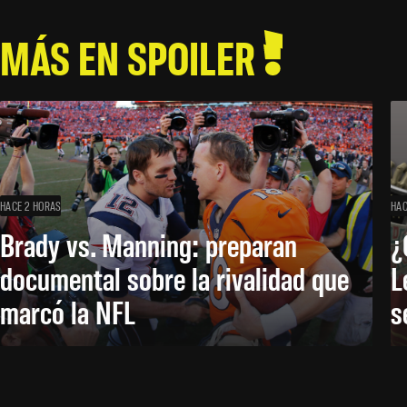
MÁS EN SPOILER
HACE 2 HORAS
HAC
Brady vs. Manning: preparan
¿
documental sobre la rivalidad que
L
marcó la NFL
s