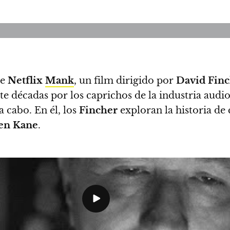
de
Netflix
Mank
, un film dirigido por
David Fin
 décadas por los caprichos de la industria audiov
a cabo. En él,
los
Fincher
exploran la historia de c
zen Kane
.