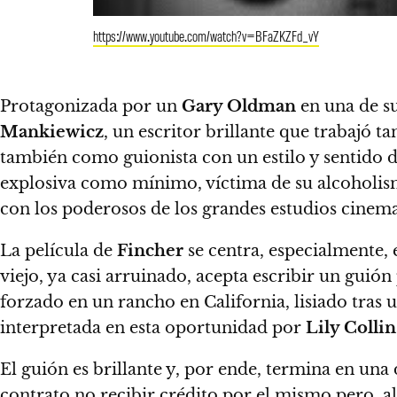
https://www.youtube.com/watch?v=BFaZKZFd_vY
Protagonizada por un
Gary Oldman
en una de su
Mankiewicz
, un escritor brillante
que trabajó t
también como guionista con un estilo y sentido 
explosiva como mínimo, víctima de su alcoholism
con los poderosos de los grandes estudios cinem
La película de
Fincher
se centra, especialmente, 
viejo, ya casi arruinado, acepta escribir un guión 
forzado en un rancho en California, lisiado tras u
interpretada en esta oportunidad por
Lily Collin
El guión es brillante y, por ende, termina en una
contrato no recibir crédito por el mismo pero, a