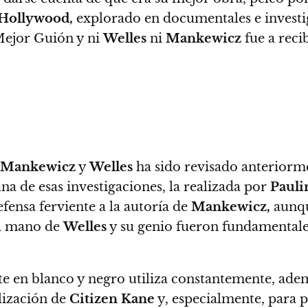
Hollywood,
explorado en documentales e investi
ejor Guión y ni
Welles
ni
Mankewicz
fue a recib
Mankewicz
y
Welles
ha sido revisado anteriormen
una de esas investigaciones, la realizada por
Pauli
efensa ferviente a la autoría de
Mankewicz
,
aunque
la mano de
Welles
y su genio fueron fundamental
 en blanco y negro utiliza constantemente, adem
alización de
Citizen Kane
y, especialmente, para p