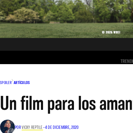
TREND
SPOILER
ARTÍCULOS
Un film para los aman
POR
VICKY REPTILE
–
4 DE DICIEMBRE, 2020