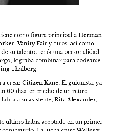
tiene como figura principal a
Herman
orker
,
Vanity Fair
y otros, así como
 de su talento, tenía una personalidad
bargo, lograba combinar para codearse
ving Thalberg.
ra crear
Citizen Kane
. El guionista, ya
 en
60
días, en medio de un retiro
labra a su asistente,
Rita Alexander
,
te último había aceptado en un primer
r conseguirlo.
La lucha entre
Welles
y