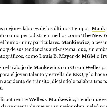
s mejores labores de los últimos tiempos,
Mank
anto como periodista en medios como
The New Y
del humor muy particulares.
Mankiewicz,
a pesar
o y de sus tendencias anti-sistema, que, sin em
atográficos
, como
Louis B. Mayer
de
MGM
o
Ir
en el trabajo de
Mankewicz
con
Orson Welles
pa
para el joven talento y estrella de
RKO,
y lo hace
n accidente de tránsito, dictándole palabra tras pa
s
.
 disputa entre
Welles
y
Mankewicz,
siendo que es
l darse cuenta de que era su mejor obra, peleó po