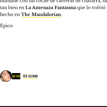
humilde con un coche de carreras de chatarra, sa
tan bien en
La Amenaza Fantasma
que lo volvió
hecho en
The Mandalorian
.
Épico.
FER LOZANO
AUTOR