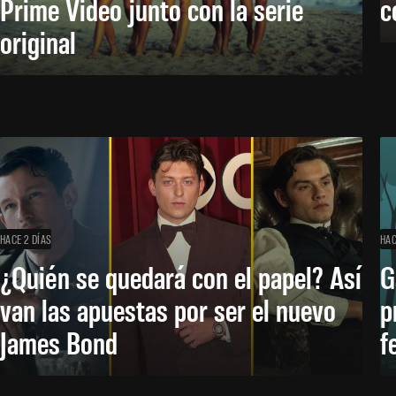
Prime Video junto con la serie
c
original
HACE 2 DÍAS
HAC
¿Quién se quedará con el papel? Así
G
van las apuestas por ser el nuevo
p
James Bond
f