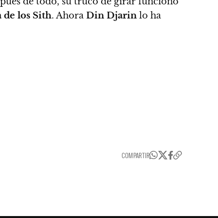
spués de todo,
su truco de girar funcionó
 de los Sith
. Ahora
Din Djarin
lo ha
COMPARTIR