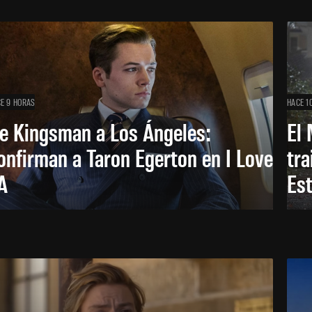
E 9 HORAS
HACE 1
e Kingsman a Los Ángeles:
El 
onfirman a Taron Egerton en I Love
tra
A
Es