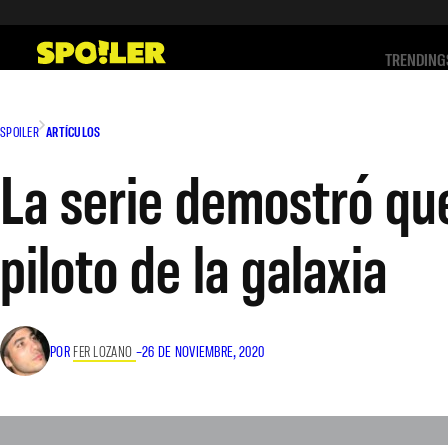
Saltar
al
TRENDING
contenido
SPOILER
ARTÍCULOS
La serie demostró qu
piloto de la galaxia
POR
FER LOZANO
–
26 DE NOVIEMBRE, 2020