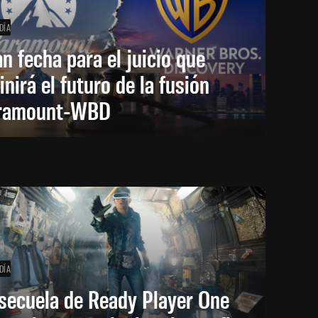
DÍA
an fecha para el juicio que
inirá el futuro de la fusión
ramount-WBD
DÍA
secuela de Ready Player One