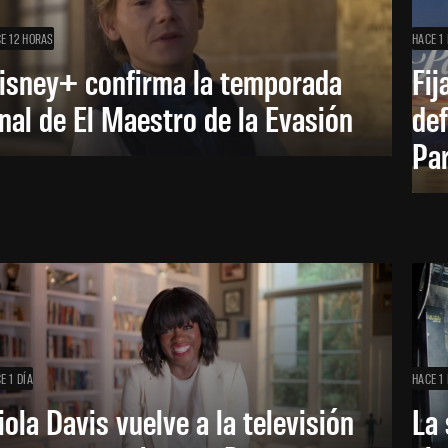
E 12 HORAS
HACE 1 
isney+ confirma la temporada
Fij
inal de El Maestro de la Evasión
def
Pa
E 1 DÍA
HACE 1 
iola Davis vuelve a la televisión
La 