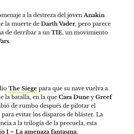
menaje a la destreza del joven
Anakin
e la muerte de
Darth Vader
, pero parece
a de derribar a un
TIE
, un movimiento
Wars
.
dio
The Siege
para que su nave vuelva a
de la batalla, en la que
Cara Dune
y
Greef
bió de rumbo después de pilotar el
 para evitar los disparos de bláster. La
cia a la trilogía de la precuela,
esta
io I – La amenaza fantasma
.