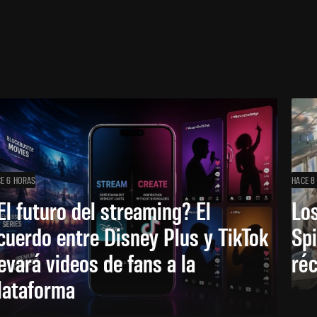
E 6 HORAS
HACE 8
El futuro del streaming? El
Los
cuerdo entre Disney Plus y TikTok
Sp
levará videos de fans a la
réc
lataforma