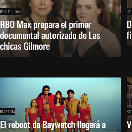
HACE 11 HORAS
HAC
HBO Max prepara el primer
D
documental autorizado de Las
f
chicas Gilmore
HACE 1 DÍA
HAC
El reboot de Baywatch llegará a
V