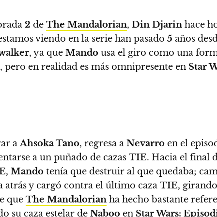
porada
2
de
The Mandalorian
,
Din Djarin
hace ho
 estamos viendo en la serie han pasado
5
años desd
walker
, ya que
Mando
usa el giro como una form
l, pero en realidad es más omnipresente en
Star 
rar a
Ahsoka Tano
, regresa a
Nevarro
en el episo
rentarse a un puñado de cazas
TIE
. Hacia el final 
E
,
Mando
tenía que destruir al que quedaba; cam
a atrás y cargó contra el último caza
TIE
, girando
de que
The Mandalorian
ha hecho bastante referen
o su caza estelar de
Naboo
en
Star Wars: Episod