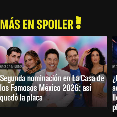
MÁS EN SPOILER
HACE 39 MINUTOS
HAC
Segunda nominación en La Casa de
¿
los Famosos México 2026: así
a
quedó la placa
l
p