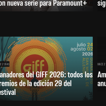
on nueva serie para Paramount+
sig
E 2 DÍAS
HACE 2
anadores del GIFF 2026: todos los
Am
remios de la edición 29 del
an
estival