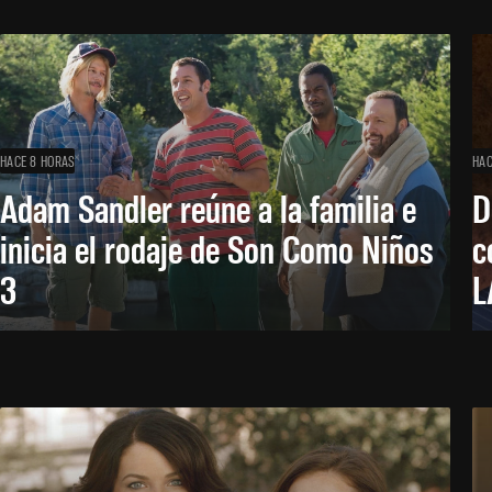
HACE 8 HORAS
HAC
Adam Sandler reúne a la familia e
D
inicia el rodaje de Son Como Niños
c
3
L