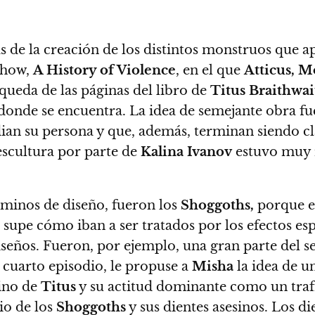
s de la creación de los distintos monstruos que ap
show,
A History of Violence
, en el que
Atticus, M
ueda de las páginas del libro de
Titus Braithwai
 donde se encuentra.
La idea de semejante obra f
ian su persona y que, además, terminan siendo cl
 escultura por parte de
Kalina Ivanov
estuvo muy r
minos de diseño, fueron los
Shoggoths,
porque er
e supe cómo iban a ser tratados por los efectos es
iseños
. Fueron, por ejemplo, una gran parte del s
 cuarto episodio, le propuse a
Misha
la idea de un
lino de
Titus
y su actitud dominante como un trafi
io de los
Shoggoths
y sus dientes asesinos.
Los die