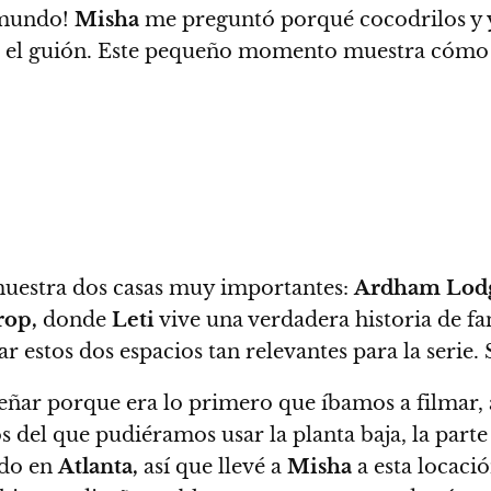
o mundo!
Misha
me preguntó porqué cocodrilos y yo
yó en el guión. Este pequeño momento muestra cóm
uestra dos casas muy importantes:
Ardham Lod
rop
,
donde
Leti
vive una verdadera historia de f
r estos dos espacios tan relevantes para la serie.
eñar porque era lo primero que íbamos a filmar
,
s del que pudiéramos usar la planta baja, la parte 
ndo en
Atlanta,
así que
llevé a
Misha
a esta locaci