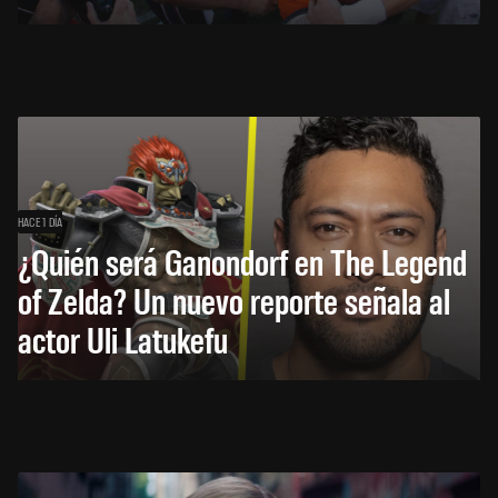
HACE 1 DÍA
¿Quién será Ganondorf en The Legend
of Zelda? Un nuevo reporte señala al
actor Uli Latukefu