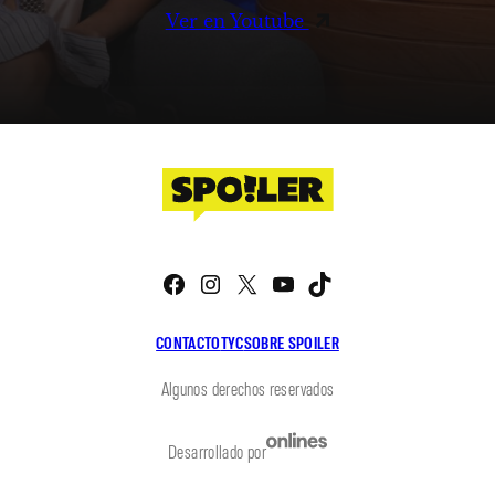
Ver en Youtube
Facebook
Instagram
X
YouTube
TikTok
CONTACTO
TYC
SOBRE SPOILER
Algunos derechos reservados
Desarrollado por