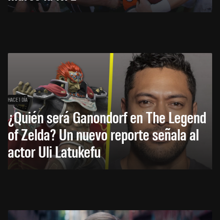
HACE 1 DÍA
¿Quién será Ganondorf en The Legend
of Zelda? Un nuevo reporte señala al
actor Uli Latukefu