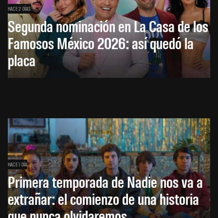
HACE 2 DÍAS
Segunda nominación en La Casa de los
Famosos México 2026: así quedó la
placa
HACE 1 DÍA
Primera temporada de Nadie nos va a
extrañar: el comienzo de una historia
que nunca olvidaremos