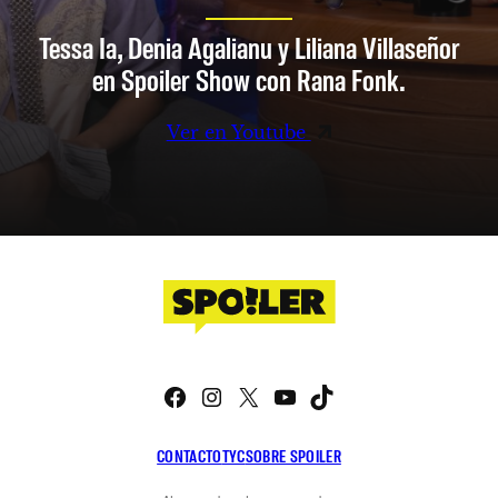
Tessa Ia, Denia Agalianu y Liliana Villaseñor
en Spoiler Show con Rana Fonk.
Ver en Youtube
Facebook
Instagram
X
YouTube
TikTok
CONTACTO
TYC
SOBRE SPOILER