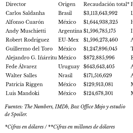
Director
Origen
Recaudación total*
P
Carlos Saldanha
Brasil
$3,113,643,992
Alfonso Cuarón
México
$1,644,938,325
Andy Muschietti
Argentina
$1,596,785,175
I
Robert Rodríguez
EU-Mex
$1,596,273,460
A
Guillermo del Toro
México
$1,247,896,045
T
Alejandro G. Iñárritu
México
$872,885,996
Fede Álvarez
Uruguay
$643,643,405
Walter Salles
Nrasil
$171,516,629
Patricia Riggen
México
$129,913,081
M
Luis Mandoki
México
$124,678,301
M
Fuentes: The Numbers, IMDb, Box Office Mojo y estudio
de Spoiler.
*Cifras en dólares / **Cifras en millones de dólares