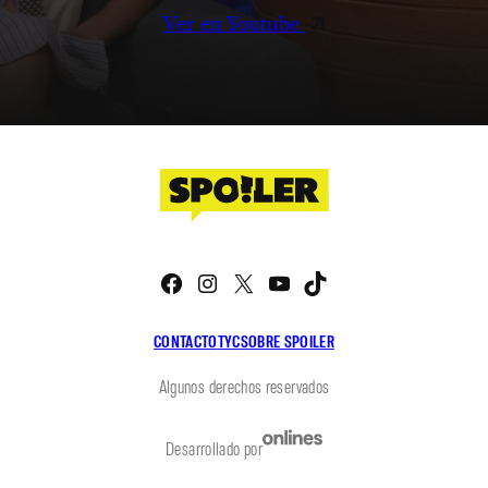
Ver en Youtube
Facebook
Instagram
X
YouTube
TikTok
CONTACTO
TYC
SOBRE SPOILER
Algunos derechos reservados
Desarrollado por