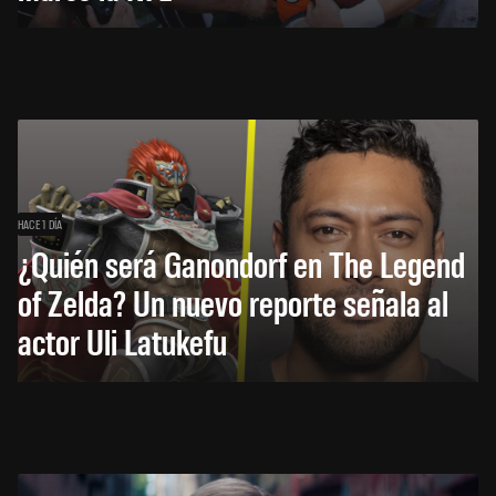
HACE 1 DÍA
¿Quién será Ganondorf en The Legend
of Zelda? Un nuevo reporte señala al
actor Uli Latukefu