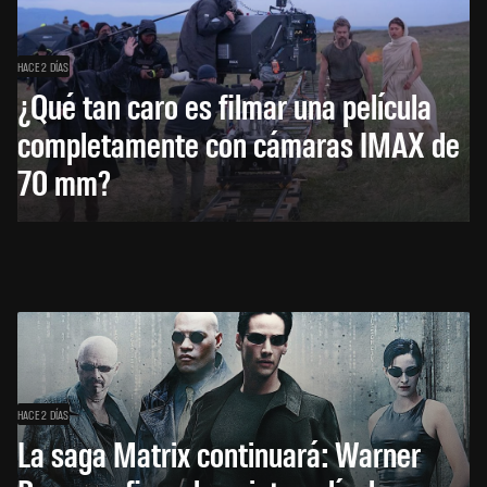
HACE 2 DÍAS
¿Qué tan caro es filmar una película
completamente con cámaras IMAX de
70 mm?
HACE 2 DÍAS
La saga Matrix continuará: Warner