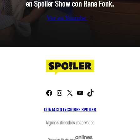
en Spoiler Show con Rana Fonk.
Ver en Youtube
Facebook
Instagram
X
YouTube
TikTok
CONTACTO
TYC
SOBRE SPOILER
Algunos derechos reservados
Desarrollado por