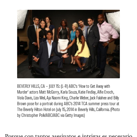
BEVERLY HILLS, CA – JULY 15: (L-R) ABC’s ‘How to Get Away with
Murder’ actors Matt McGorry, Karla Souza, Katie Findlay, Alfie Enoch,
Viola Davis, Liza Weil, Aja Naomi King, Charlie Weber, Jack Falahee and Billy
Brown pose for a portrait during ABC’s 2014 TCA summer press tour at
The Beverly Hilton Hotel on July 15, 2014 in Beverly Hills, California. (Photo
by Christopher Polk/ABC/ABC via Getty Images)
Porque con tantos asesinatos e intrigas es necesario