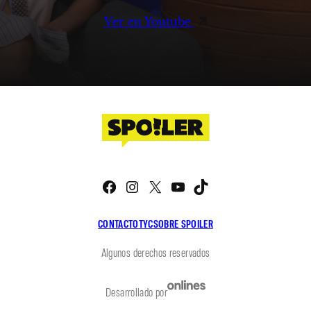
Ver en Youtube
Facebook
Instagram
X
YouTube
TikTok
CONTACTO
TYC
SOBRE SPOILER
Algunos derechos reservados
Desarrollado por