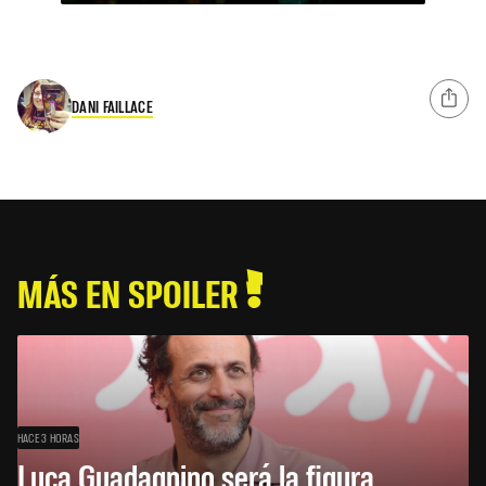
DANI FAILLACE
MÁS EN SPOILER
HACE 3 HORAS
Luca Guadagnino será la figura