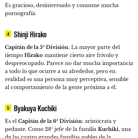
Es gracioso, desinteresado y consume mucha
pornografía.
Shinji Hirako
4
Capitán de la 5ª División
.
La mayor parte del
tiempo
Hirako
mantiene cierto aire frívolo y
despreocupado.
Parece no dar mucha importancia
a todo lo que ocurre a su alrededor, pero en
realidad es una persona muy perceptiva, sensible
al comportamiento de la gente próxima a él.
Byakuya Kuchiki
5
Es el
Capitán de la 6ª División
:
aristócrata y
pedante
. Como 28º jefe de la familia
Kuchiki
, una
de las cuatro grandes familias nobles de la