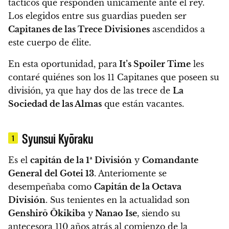
tácticos que responden únicamente ante el rey.
Los elegidos entre sus guardias pueden ser
Capitanes de las Trece Divisiones
ascendidos a
este cuerpo de élite.
En esta oportunidad, para
It’s Spoiler Time
les
contaré quiénes son los 11 Capitanes que poseen su
división, ya que hay dos de las trece de
La
Sociedad de las Almas
que están vacantes.
Syunsui Kyōraku
1
Es el
capitán de la 1ª División
y
Comandante
General del Gotei 13
. Anteriomente se
desempeñaba como
Capitán de la Octava
División
. Sus tenientes en la actualidad son
Genshirō Ōkikiba
y
Nanao Ise
, siendo su
antecesora 110 años atrás al comienzo de la