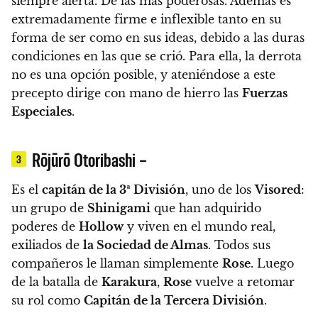
siempre alerta.
De las más poderosas. Además es
extremadamente firme e inflexible tanto en su
forma de ser como en sus ideas, debido a las duras
condiciones en las que se crió.
Para ella, la derrota
no es una opción posible, y ateniéndose a este
precepto dirige con mano de hierro las
Fuerzas
Especiales
.
Rōjūrō Otoribashi –
3
Es el
capitán de la 3ª División
, uno de los
Visored
:
un grupo de
Shinigami
que han adquirido
poderes de
Hollow
y viven en el mundo real,
exiliados de
la Sociedad de Almas
. Todos sus
compañeros le llaman simplemente
Rose
.
Luego
de la batalla de
Karakura
,
Rose
vuelve a retomar
su rol como
Capitán de la Tercera División
.