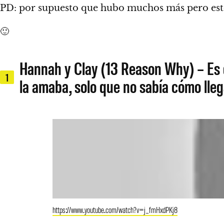
PD: por supuesto que hubo muchos más pero esto
🙂
Hannah y Clay (13 Reason Why) – Es qu
1
la amaba, solo que no sabía cómo llega
https://www.youtube.com/watch?v=j_fmHxdPKj8