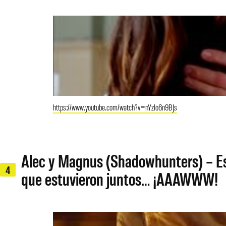
https://www.youtube.com/watch?v=nYzIo6n9BJs
Alec y Magnus (Shadowhunters) – Es
4
que estuvieron juntos… ¡AAAWWW!