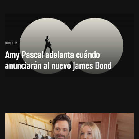
HACE 1 DÍA
Amy Pascal adelanta cuándo
anunciarán al nuevo James Bond