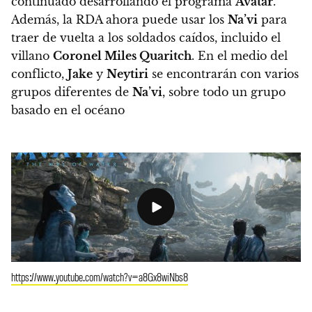
continuado desarrollando el programa
Avatar
.
Además, la RDA ahora puede usar los
Na’vi
para
traer de vuelta a los soldados caídos, incluido el
villano
Coronel Miles Quaritch
. En el medio del
conflicto,
Jake
y
Neytiri
se encontrarán con varios
grupos diferentes de
Na’vi
, sobre todo un grupo
basado en el océano
https://www.youtube.com/watch?v=a8Gx8wiNbs8