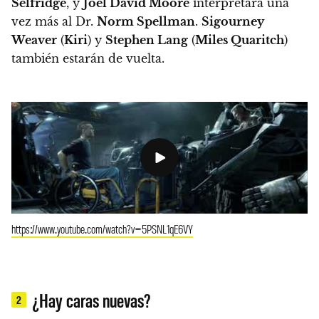
Selfridge
, y
Joel David Moore
interpretará una
vez más al Dr.
Norm Spellman
.
Sigourney
Weaver
(
Kiri
) y
Stephen Lang
(
Miles Quaritch
)
también estarán de vuelta.
https://www.youtube.com/watch?v=5PSNL1qE6VY
¿Hay caras nuevas?
2