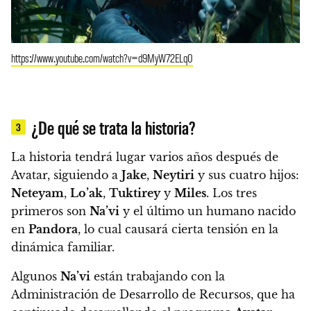
https://www.youtube.com/watch?v=d9MyW72ELq0
¿De qué se trata la historia?
3
La historia tendrá lugar varios años después de
Avatar, siguiendo a
Jake
,
Neytiri
y sus cuatro hijos:
Neteyam
,
Lo’ak
,
Tuktirey
y
Miles
. Los tres
primeros son
Na’vi
y el último un humano nacido
en
Pandora
, lo cual causará cierta tensión en la
dinámica familiar.
Algunos
Na’vi
están trabajando con la
Administración de Desarrollo de Recursos, que ha