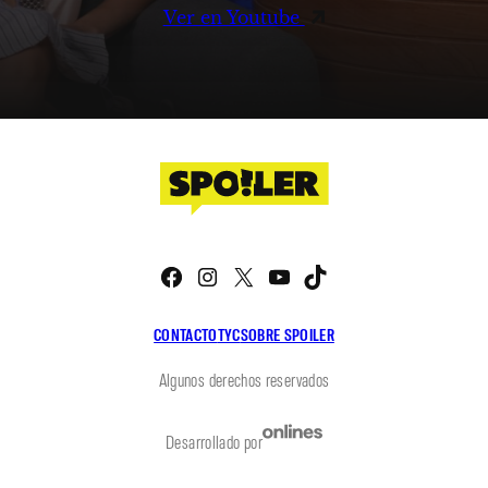
Ver en Youtube
Facebook
Instagram
X
YouTube
TikTok
CONTACTO
TYC
SOBRE SPOILER
Algunos derechos reservados
Desarrollado por