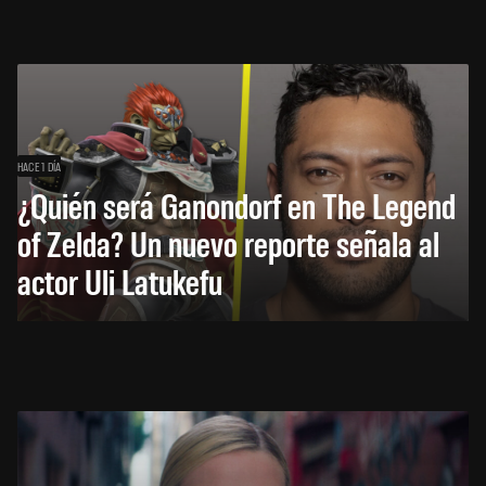
HACE 1 DÍA
¿Quién será Ganondorf en The Legend
of Zelda? Un nuevo reporte señala al
actor Uli Latukefu