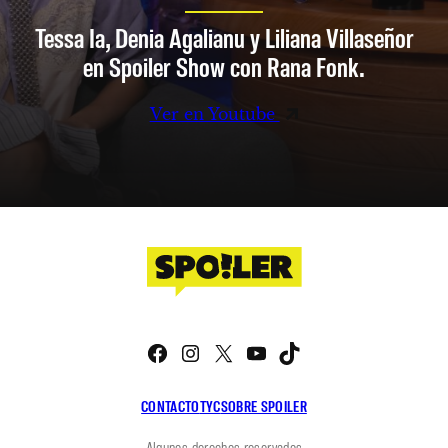
Tessa Ia, Denia Agalianu y Liliana Villaseñor
en Spoiler Show con Rana Fonk.
Ver en Youtube
Facebook
Instagram
X
YouTube
TikTok
CONTACTO
TYC
SOBRE SPOILER
Algunos derechos reservados