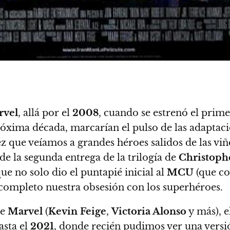
rvel
, allá por el
2008
, cuando se estrenó el prim
próxima década, marcarían el pulso de las adaptac
z que veíamos a grandes héroes salidos de las viñet
e la segunda entrega de la trilogía de
Christoph
 no solo dio el puntapié inicial al
MCU
(que co
completo nuestra obsesión con los superhéroes.
de
Marvel
(
Kevin Feige
,
Victoria Alonso
y más), e
asta el
2021
, donde recién pudimos ver una versi