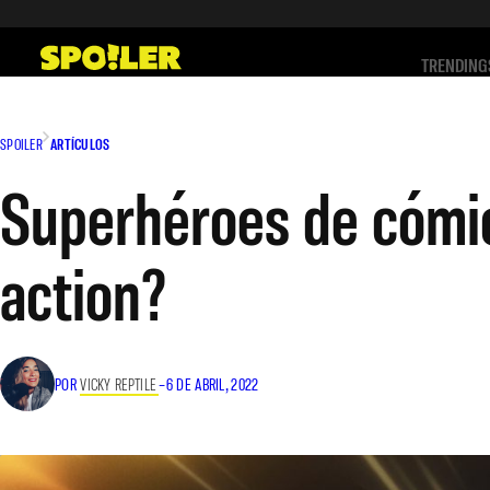
Saltar
al
TRENDING
contenido
SPOILER
ARTÍCULOS
Superhéroes de cómic
action?
POR
VICKY REPTILE
–
6 DE ABRIL, 2022