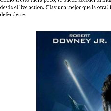
Como si esto fuera poco,
se puede acceder al mu
desde el live action. ¿Hay una mejor que la otra?
D
defenderse.