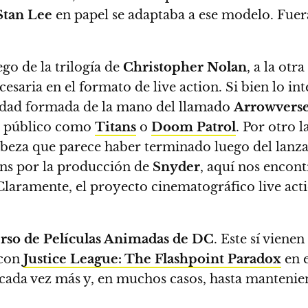
Stan Lee
en papel se adaptaba a ese modelo.
Fuera
ego de la trilogía de
Christopher Nolan
, a la otr
esaria en el formato de live action
. Si bien lo i
entidad formada de la mano del llamado
Arrowvers
do público como
Titans
o
Doom
Patrol
. Por otro l
cabeza que parece haber terminado luego del lanz
fans por la producción de
Snyder
, aquí nos encon
 Claramente, el proyecto cinematográfico live act
rso de Películas Animadas de DC
. Este sí viene
 con
Justice League: The Flashpoint Paradox
en 
 cada vez más y, en muchos casos, hasta mantenien