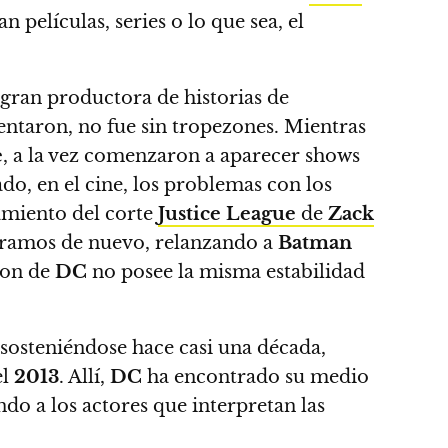
n películas, series o lo que sea, el
a gran productora de historias de
ntentaron, no fue sin tropezones. Mientras
e
, a la vez comenzaron a aparecer shows
ado, en el cine, los problemas con los
amiento del corte
Justice League
de
Zack
tramos de nuevo, relanzando a
Batman
ion de
DC
no posee la misma estabilidad
n sosteniéndose hace casi una década,
el
2013
. Allí,
DC
ha encontrado su medio
do a los actores que interpretan las