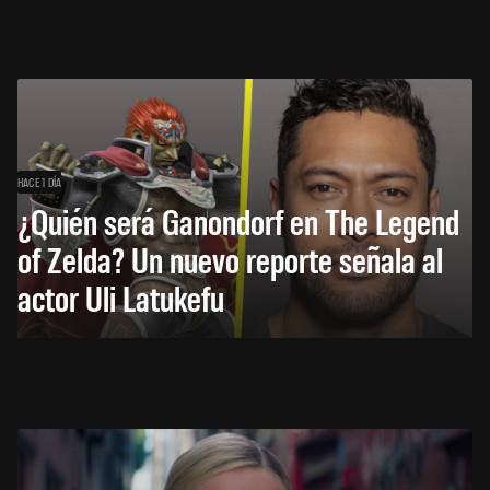
HACE 1 DÍA
¿Quién será Ganondorf en The Legend
of Zelda? Un nuevo reporte señala al
actor Uli Latukefu